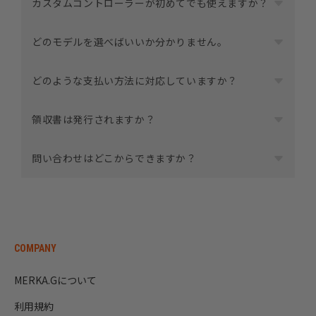
カスタムコントローラーが初めてでも使えますか？
とは
構造や特性が異なる高耐久タイプです。
はい。
どのモデルを選べばいいか分かりません。
詳しい仕組みや特徴については、下記ページで詳しく解
初めてカスタムコントローラーを使う方にも配慮したモ
説しています。
デルや設定をご用意しています。
プレイスタイルや重視したいポイントによって、おすす
▶
どのような支払い方法に対応していますか？
TMRスティックについて詳しく見る
商品ページでは「はじめての方向け」のおすすめも選択
めのモデルやカスタマイズは異なります。
できます。
迷われた場合は、いくつかの質問に答えるだけで自分に
領収書は発行されますか？
合ったモデルが分かる「LINE診断」もご利用いただけま
す。
商品と同梱させて頂いてます。プレゼントなどで領収書
問い合わせはどこからできますか？
を不要な場合はカートページ内にある注文メモに記載を
LINEで自分に合うPADを診断する
お願いします。
ご不明な点がある場合は、
LINE
または
メール
からお問い
※お届け先と注文者様の氏名が違う場合は領収書は同梱
合わせいただけます。
しません。
内容に応じて、よりスムーズにご案内できるLINEでのお
問い合わせをおすすめしています。
COMPANY
MERKA.Gについて
利用規約