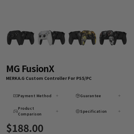
MG FusionX
MERKA.G Custom Controller For PS5/PC
Payment Method
Guarantee
Product
Specification
Comparison
$188.00