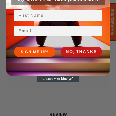
REACTA
再入荷通知希望
選別した再生パーツと新設計基板で構成したREACTAの
ベースモデル。安定性と応答性のバランスを重視し、個
Email
体差を抑えた操作感を実現。FPSをはじめ、精度と信頼
性が求められるゲームで真価を発揮。
NO, THANKS
SIGN ME UP!
REBUILD MODEL
REVIEW