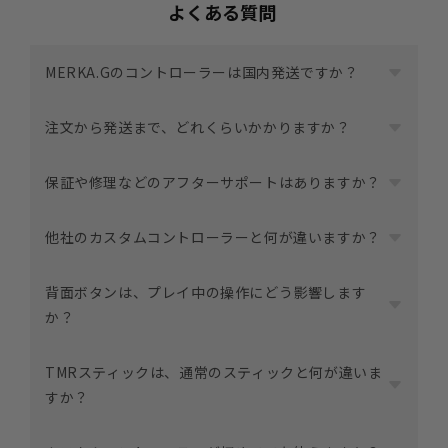
よくある質問
MERKA.Gのコントローラーは国内発送ですか？
はい。
注文から発送まで、どれくらいかかりますか？
すべて日本国内から発送しています。
大阪府茨木市で組み立て・発送を行っているため、配送
商品やカスタム内容によって異なります。
保証や修理などのアフターサポートはありますか？
状況の把握やサポート対応もスムーズです。
各商品ページに目安の納期を記載していますので、ご注
文前にご確認ください。
はい。MERKA.Gでは、購入後も安心してご使用いただけ
他社のカスタムコントローラーと何が違いますか？
状況によっては前後する場合がありますが、その際は事
るよう
前にご案内します。
「CARE＋」というアフターサポートサービスをご用意
MERKA.Gのコントローラーは、
背面ボタンは、プレイ中の操作にどう影響します
しています。
「どれが正解か」ではなく「自分に合うかどうか」を基
か？
保証内容や修理対応の詳細については、下記ページをご
準に設計されています。
覧ください。
タイプ別の考え方や、カスタマイズの選び方については
背面ボタンを使うことで、親指をスティックから離さず
▶
TMRスティックは、通常のスティックと何が違いま
CARE＋について詳しく見る
下記ページで詳しくご紹介しています。
に操作できる場面が増えます。
すか？
▶
MERKA.Gを選ぶ理由を見る
これにより、視点操作や反応の安定につながるケースが
あります。
はい。TMRスティックは、一般的なアナログスティック