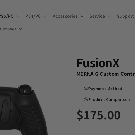
PS5/PC
PS4/PC
Accessories
Service
Support
Discover
FusionX
MERKA.G Custom Contro
Payment Method
Product Comparison
$175.00