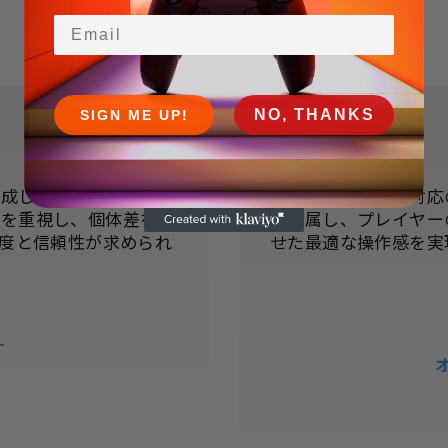
Email
NO, THANKS
SIGN ME UP!
したREACTAのベー
パドルとボタン両対応
スを重視し、個体差を抑
が付属し、プレイヤー
精度と信頼性が求められ
せた最適な操作感を実
L