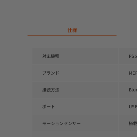
仕様
対応機種
PS5
ブランド
ME
接続方法
Blu
ポート
US
モーションセンサー
搭