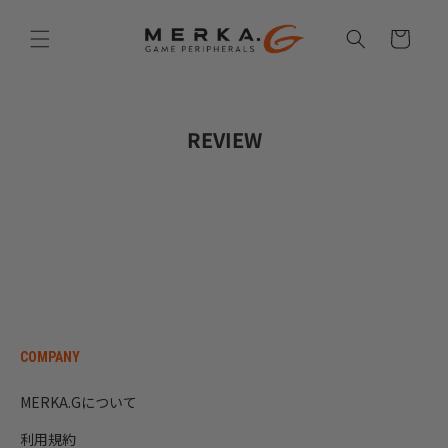
Skip to
content
Cart
REVIEW
COMPANY
MERKA.Gについて
利用規約