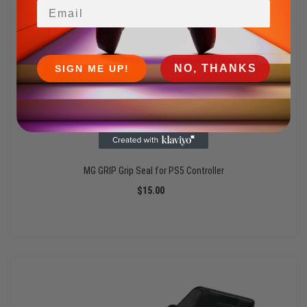
Email
NO, THANKS
SIGN ME UP!
MG GRIP Grip Seal for PS5 Controller
$15.00