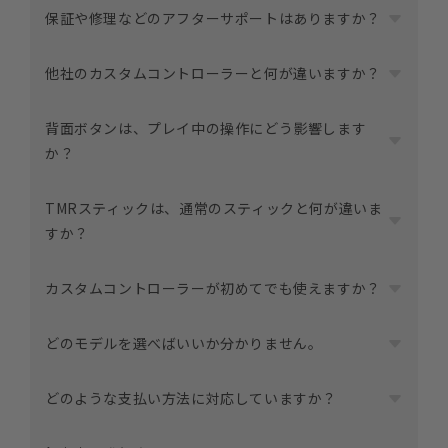
商品やカスタム内容によって異なります。
保証や修理などのアフターサポートはありますか？
状況の把握やサポート対応もスムーズです。
各商品ページに目安の納期を記載していますので、ご注
文前にご確認ください。
はい。MERKA.Gでは、購入後も安心してご使用いただけ
他社のカスタムコントローラーと何が違いますか？
状況によっては前後する場合がありますが、その際は事
るよう
前にご案内します。
「CARE＋」というアフターサポートサービスをご用意
MERKA.Gのコントローラーは、
背面ボタンは、プレイ中の操作にどう影響します
しています。
「どれが正解か」ではなく「自分に合うかどうか」を基
か？
保証内容や修理対応の詳細については、下記ページをご
準に設計されています。
覧ください。
タイプ別の考え方や、カスタマイズの選び方については
背面ボタンを使うことで、親指をスティックから離さず
▶
TMRスティックは、通常のスティックと何が違いま
CARE＋について詳しく見る
下記ページで詳しくご紹介しています。
に操作できる場面が増えます。
すか？
▶
MERKA.Gを選ぶ理由を見る
これにより、視点操作や反応の安定につながるケースが
あります。
はい。TMRスティックは、一般的なアナログスティック
カスタムコントローラーが初めてでも使えますか？
とは
構造や特性が異なる高耐久タイプです。
はい。
どのモデルを選べばいいか分かりません。
詳しい仕組みや特徴については、下記ページで詳しく解
初めてカスタムコントローラーを使う方にも配慮したモ
説しています。
デルや設定をご用意しています。
プレイスタイルや重視したいポイントによって、おすす
▶
どのような支払い方法に対応していますか？
TMRスティックについて詳しく見る
商品ページでは「はじめての方向け」のおすすめも選択
めのモデルやカスタマイズは異なります。
できます。
迷われた場合は、いくつかの質問に答えるだけで自分に