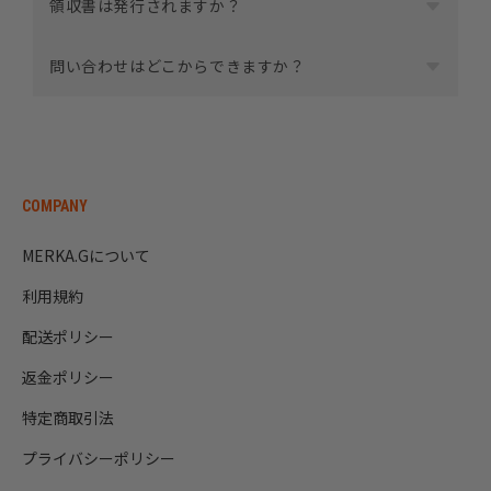
領収書は発行されますか？
合ったモデルが分かる「LINE診断」もご利用いただけま
す。
商品と同梱させて頂いてます。プレゼントなどで領収書
問い合わせはどこからできますか？
を不要な場合はカートページ内にある注文メモに記載を
LINEで自分に合うPADを診断する
お願いします。
ご不明な点がある場合は、
LINE
または
メール
からお問い
※お届け先と注文者様の氏名が違う場合は領収書は同梱
合わせいただけます。
しません。
内容に応じて、よりスムーズにご案内できるLINEでのお
問い合わせをおすすめしています。
COMPANY
MERKA.Gについて
利用規約
配送ポリシー
返金ポリシー
特定商取引法
プライバシーポリシー