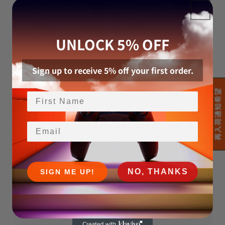
UNLOCK 5% OFF
Sign up to receive 5% off your first order.
再入荷通知希望
REACTA
Email
選別した再生パーツと新設計基板で構成したREACTAの
ベースモデル。安定性と応答性のバランスを重視し、個
体差を抑えた操作感を実現。FPSをはじめ、精度と信頼
性が求められるゲームで真価を発揮。
NO, THANKS
SIGN ME UP!
REBUILD MODEL