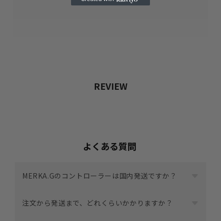
REVIEW
よくある質問
MERKA.Gのコントローラーは国内発送ですか？
はい。
注文から発送まで、どれくらいかかりますか？
すべて日本国内から発送しています。
大阪府茨木市で組み立て・発送を行っているため、配送