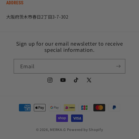
ADDRESS
大阪府茨木市春日2丁目3-7-302
Sign up for our email newsletter to receive
special information.
Email
Instagram
YouTube
TikTok
X
(Twitter)
Payment
methods
© 2026,
MERKA.G
Powered by Shopify