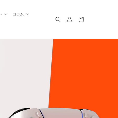
ロ
カ
ト
コラム
グ
ー
イ
ト
ン