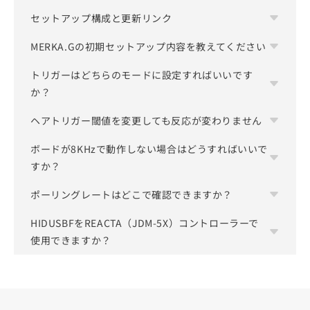
め、接続環境によって動作が変化する場合がありま
セットアップ構成と更新リンク
不要です。REACTA（JDM-5X）はPS4と同じフォー
す。
※初期設定は最適な状態に調整されていますが、お
ムファクターを採用していますが、PS4互換ボード
MERKA.Gの初期セットアップ内容を教えてください
セットアップや再調整、ボタンの再マッピングを行
好みに合わせて
https://setup.mariusheier.com
か
ではありません。PC専用設計のため、DS4-
・ PCのスペックやゲーム環境によっては、USB-C
う際は、以下のリンクからアクセスしてください。
らカスタマイズすることも可能です。
Windowsなどの追加ソフトウェアなしでプラグアン
トリガーはどちらのモードに設定すればいいです
スティック設定
to USB-Aでは正常に動作しない場合があります。
ドプレイでお使いいただけます。
か？
内側デッドゾーン：1 ～ 2%
・ 動作が不安定な場合は、USB-C to USB-Cをご利
セットアップ：
外側デッドゾーン：3 ～ 5%
用ください。
https://setup.mariusheier.com/
ヘアトリガー閾値を変更しても反応が変わりません
すべてのREACTA（JDM-5X）搭載コントローラーに
・ USBハブや前面USBポートは使用せず、PC背面の
おいて、トリガーはアナログに設定してください。
外側デッドゾーンを上げることで、真円度エラー率
I/Oポートへ直接接続してください。
ボードが8KHzで動作しない場合はどうすればいいで
REACTA（JDM-5X）では、ヘアトリガー閾値のスラ
最新のファームウェアやアップデート情報について
ストックトリガー・クリックトリガーどちらの場合
を純正品に近い範囲に抑え、対角線方向の動作が鈍
※USB制御仕様により、認識不良・接続不安定・ポ
すか？
イダーが期待どおりに動作しません。
は、Mariusさんの公式チャンネルをご利用くださ
も同様です。
くなるリスクを低減しています。
ーリング低下が発生する場合があります。
そのためMERKA.Gでは100%に設定して事実上無効
い。
ポーリングレートはどこで確認できますか？
まず以下をご確認ください。
詳細モードにて各基本方向（上下左右）が最大値に
※製品不良ではありません。
にしています。
初期セットアップ中に「この手順をスキップする」
到達しやすいよう微調整（正確な値はコントローラ
ファームウェア更新ページ：
HIDUSBFをREACTA（JDM-5X）コントローラーで
https://tools.mariusheier.com
のDEEPPOLLツール
を選択しないでください。誤ってスキップした場合
セットアップ設定：ポーリングレートスライダーが
ーにより異なります）
https://update.mariusheier.com/
使用できますか？
をご利用ください。
も、セットアップを再実行することで修正できま
リセットされていないか確認し、キャリブレーショ
※このツールはポーリングレートの計測専用です。
す。設定メニューの［トリガー構成］セクションで
ンを再保存してください。
トリガー設定
ソフトウェア自体は問題なく動作します。ただし、
更新に関するお知らせは、Marius氏が運営する公式
入力レイテンシ自体の測定には対応していません。
アナログに設定されているかご確認ください。
ケーブルの仕様：USB-A → USB-C、USB 3.0以上を
モード：アナログ（詳細は「トリガーはどちらのモ
REACTA（JDM-5X）ボードや接続USBポートに
チャンネルをご利用ください。
ご不明な点はMariusのDiscordサーバー
デジタルを選択した場合、コントローラーはEagle
推奨します。
ードに設定すればいいですか？」をご参照くださ
HIDUSBF
でオーバークロックを適用すると、パフォ
（
https://discord.com/invite/QcCkfbkp3S
）にて