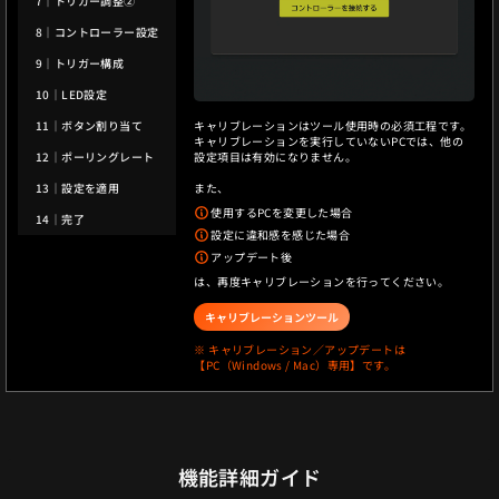
7｜トリガー調整②
8｜コントローラー設定
9｜トリガー構成
10｜LED設定
キャリブレーションはツール使用時の必須工程です。
11｜ボタン割り当て
キャリブレーションを実行していないPCでは、他の
設定項目は有効になりません。
12｜ポーリングレート
また、
13｜設定を適用
使用するPCを変更した場合
14｜完了
設定に違和感を感じた場合
アップデート後
は、再度キャリブレーションを行ってください。
キャリブレーションツール
※ キャリブレーション／アップデートは
【PC（Windows / Mac）専用】です。
機能詳細ガイド