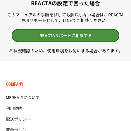
ボード上のトリガーを探すよう指示されるため、正
REACTAの設定で困った場合
接続先のUSBポート：USBハブやフロントパネルは
い）
ーマンスが低下する可能性があります。8KHzの設定
ご確認ください。
常に動作しません。
避け、マザーボードへ直接接続してください。
Rest（静止位置）：各コントローラーにより個別に
はMariusのセットアップページからのみ適用してく
このマニュアルの手順を試しても解決しない場合は、REACTA
調整
ださい。
専用サポートとして、LINEでご相談ください。
※本情報は将来のボードリビジョンまたはソフトウ
上記で解決しない場合は、MariusのDiscordサーバ
Press（最大入力位置）: 各コントローラーにより個
ェアアップデートにより変更される場合がありま
ー
https://discord.com/invite/QcCkfbkp3S
にてサ
別に調整
REACTAサポートに相談する
す。
最終更新日：2026年3月13日
ポートをご依頼ください。
ヘアトリガー閾値: 100%（このスライダーは期待ど
※ポーリングレートの確認には
おりに動作しないため、100%に設定して事実上無
※ 状況確認のため、使用環境をお伺いする場合があります。
https://tools.mariusheier.com
のDEEPPOLLツール
効にしています.）
をご利用ください。
LED
カラー : #FF5300（MERKA.Gオレンジ）
COMPANY
背面ボタン
MERKA.Gについて
左 : ✕
右 : 〇
利用規約
配送ポリシー
ポーリングレート
8000Hz
返金ポリシー