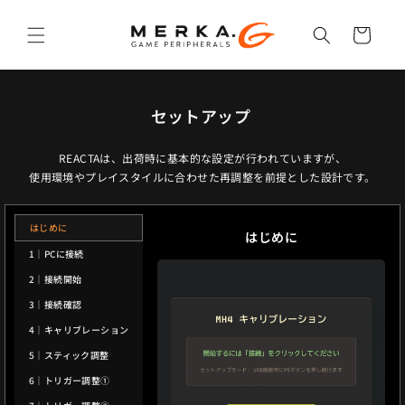
コンテ
カ
ンツに
ー
進む
ト
セットアップ
REACTAは、出荷時に基本的な設定が行われていますが、
使用環境やプレイスタイルに合わせた再調整を前提とした設計です。
はじめに
はじめに
1｜PCに接続
2｜接続開始
3｜接続確認
4｜キャリブレーション
5｜スティック調整
6｜トリガー調整①