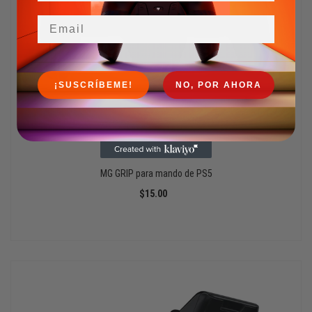
Email
¡SUSCRÍBEME!
NO, POR AHORA
MG GRIP para mando de PS5
$15.00